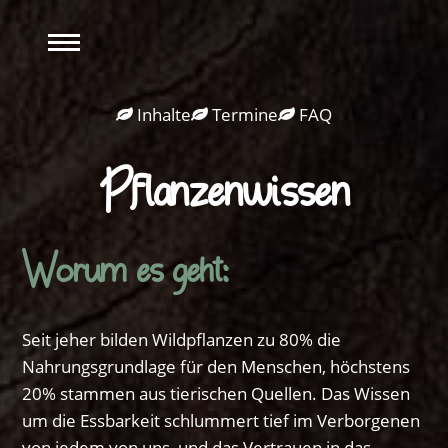
ANGEBOT
Inhalte
Termine
FAQ
TEAMTRAINING
Pflanzenwissen
ÜBER UNS
RESSOURCEN
Worum es geht:
Seit jeher bilden Wildpflanzen zu 80% die
Nahrungsgrundlage für den Menschen, höchstens
20% stammen aus tierischen Quellen. Das Wissen
um die Essbarkeit schlummert tief im Verborgenen
von jedem von uns, und das Vertrauen in das