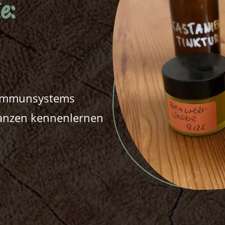
e:
s Immunsystems
anzen kennenlernen