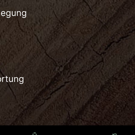
flegung
ortung