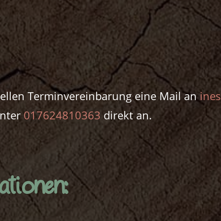
duellen Terminvereinbarung eine Mail an
ine
unter
017624810363
direkt an.
ationen: