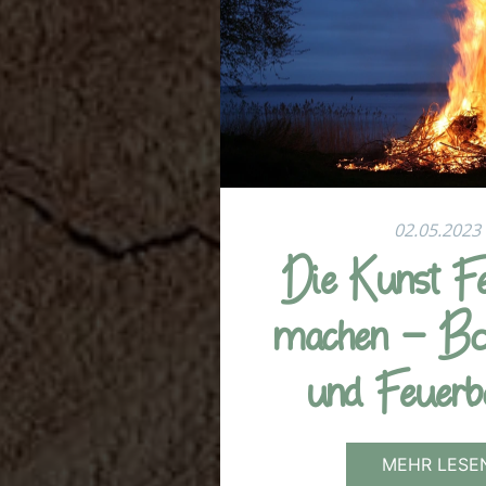
02.05.2023
Die Kunst F
machen - Bo
und Feuerb
MEHR LESE