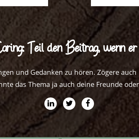
aring: Teil den Beitrag, wenn er di
ngen und Gedanken zu hören. Zögere auch n
önnte das Thema ja auch deine Freunde oder
share
share
share
on
on
on
linkedin
twitter
facebook