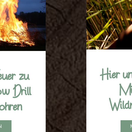
Hier un
euer zu
Mi
w Drill
Wildn
ohren
N